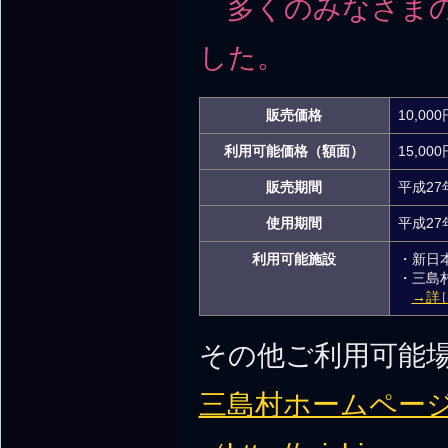
多くのみなさまの
した。
販売価格
10,000
利用可能価格（額面）
15,0
販売期間
平成27
使用期間
平成27
利用可能施設
・新日
・三島
→詳
その他ご利用可能
三島村ホームペー